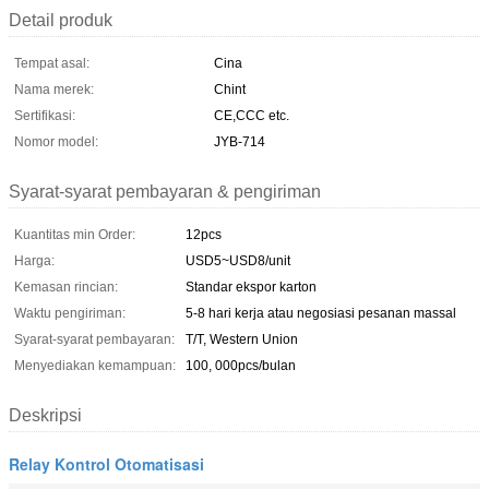
Detail produk
Tempat asal:
Cina
Nama merek:
Chint
Sertifikasi:
CE,CCC etc.
Nomor model:
JYB-714
Syarat-syarat pembayaran & pengiriman
Kuantitas min Order:
12pcs
Harga:
USD5~USD8/unit
Kemasan rincian:
Standar ekspor karton
Waktu pengiriman:
5-8 hari kerja atau negosiasi pesanan massal
Syarat-syarat pembayaran:
T/T, Western Union
Menyediakan kemampuan:
100, 000pcs/bulan
Deskripsi
Relay Kontrol Otomatisasi