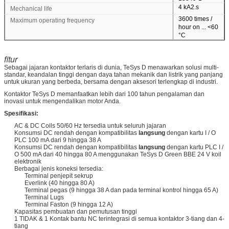
4 kA2.s
Mechanical life
3600 times /
Maximum operating frequency
hour on ... <60
°C
fitur
Sebagai jajaran kontaktor terlaris di dunia, TeSys D menawarkan solusi multi-
standar, keandalan tinggi dengan daya tahan mekanik dan listrik yang panjang
untuk ukuran yang berbeda, bersama dengan aksesori terlengkap di industri.
Kontaktor TeSys D memanfaatkan lebih dari 100 tahun pengalaman dan
inovasi untuk mengendalikan motor Anda.
Spesifikasi:
AC & DC Coils 50/60 Hz tersedia untuk seluruh jajaran
Konsumsi DC rendah dengan kompatibilitas
langsung
dengan kartu I / O
PLC 100 mA dari 9 hingga 38 A
Konsumsi DC rendah dengan kompatibilitas
langsung
dengan kartu PLC I /
O 500 mA dari 40 hingga 80 A menggunakan TeSys D Green BBE 24 V koil
elektronik
Berbagai jenis koneksi tersedia:
Terminal penjepit sekrup
Everlink (40 hingga 80 A)
Terminal pegas (9 hingga 38 A dan pada terminal kontrol hingga 65 A)
Terminal Lugs
Terminal Faston (9 hingga 12 A)
Kapasitas pembuatan dan pemutusan tinggi
1 TIDAK & 1 Kontak bantu NC terintegrasi di semua kontaktor 3-tiang dan 4-
tiang