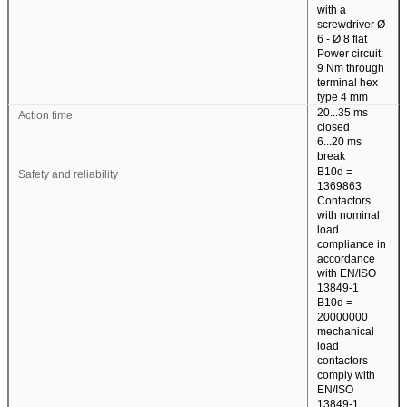
with a
screwdriver Ø
6 - Ø 8 flat
Power circuit:
9 Nm through
terminal hex
type 4 mm
20...35 ms
Action time
closed
6...20 ms
break
B10d =
Safety and reliability
1369863
Contactors
with nominal
load
compliance in
accordance
with EN/ISO
13849-1
B10d =
20000000
mechanical
load
contactors
comply with
EN/ISO
13849-1