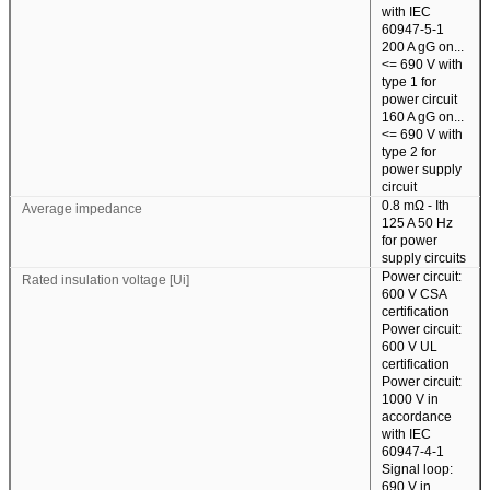
with IEC
60947-5-1
200 A gG on...
<= 690 V with
type 1 for
power circuit
160 A gG on...
<= 690 V with
type 2 for
power supply
circuit
0.8 mΩ - Ith
Average impedance
125 A 50 Hz
for power
supply circuits
Power circuit:
Rated insulation voltage [Ui]
600 V CSA
certification
Power circuit:
600 V UL
certification
Power circuit:
1000 V in
accordance
with IEC
60947-4-1
Signal loop:
690 V in