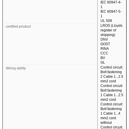
IEC 60947-4-
1
IEC 60947-5-
1
UL 508
LROS (Lloyds
certified product
register of
shipping)
DNV
GOST
RINA
CCC
BV
GL
Tinggalkan pesan
Control circuit:
Wiring ability
Bolt fastening
Kami akan segera menghubungi
2 Cable 1...2.5
mm2 cord
Control circuit:
Anda kembali!
Bolt fastening
1 Cable 1...2.5
mm2 cord
Control circuit:
Bolt fastening
1 Cable 1...4
mm2 cord
without
Control circuit: