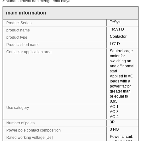
> Mudah dirawat dan menghemat biaya
main information
TeSys
Product Series
TeSys D
product name
Contactor
product type
LC1D
Product short name
Squirrel cage
Contactor application area
motor for
switching on
and off normal
start
Applied to AC
loads with a
power factor
greater than
or equal to
0.95
AC-1
Use category
AC-3
AC-4
3P
Number of poles
3 NO
Power pole contact composition
Power circuit:
Rated working voltage [Ue]