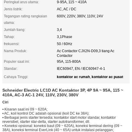
Peringkat arus utama:
9-95A, 115 ~ 410A
Jenis listrik:
AC, AC / DC
Tegangan rating rangkaian
600V, 220V, 380V, 110V, 24V
utama:
Jumlah tiang:
3,4
Tahap:
3,1Phase
frekuensi:
50 / 60Hz
Nama Produk:
Ac Contactor CJX2N-D09,3 tiang Ac
Contactor
Populer saat ini:
95A, 115-800A
Standar:
IEC60947, EN / IEC60947-4-1
kontaktor ac rumah
kontaktor ac pusat
Cahaya Tinggi:
,
Schneider Electric LC1D AC Kontaktor 3P, 4P 9A ~ 95A, 115 ~
410A, AC-3 AC-1 24V, 110V, 230V, 380V
Ciri
• Kisaran saat ini 09 ~ 620A;
• AC, koil kontrol DC adalah opsional (koil DC ke 38A);
• Berbagai jenis starter tersedia: kontaktor start motor standar, kontaktor
reversibel, starter star-delta, starter autotransformer, dll.
• Koneksi opsional: koneksi baut (09 ~ 620A), koneksi terminal dering (09 ~
38A), koneksi terminal EverLink (40 ~ 65A) untuk instalasi pelanggan;