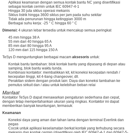
Aplikasi keamanan dengan semua kontak bantu NC yang disertifikasi
sebagai kontak cermin untuk IEC 60947-4-1
Hingga 30 juta siklus operasi mekanis
Siklus listrik hingga 3600 siklus per jam pada suhu sekitar
Tidak ada penurunan hingga ketinggian 3000 m
Berbagai suhu kerja: -25 ° C hingga 60 ° C
Dimensi:
4 ukuran lebar tersedia untuk mencakup semua peringkat
45 mm hingga 38 A
55 mm dari 40 hingga 65 A
85 mm dari 80 hingga 95 A
120 mm dari 115 hingga 150 A
TeSys D menguntungkan berbagai macam
aksesoris
untuk:
Kontak bantu tambahan: blok kontak bantu yang dipasang di depan atau
samping, blok bantu waktu tunda.
Kombinasi kontaktor: membalikkan kit, kit koneksi kecepatan rendah /
kecepatan tinggi, kit 4-tiang changeover, dll.
Perakitan sistem dengan produk lain: Daya dan koneksi tambahan ke
pemutus sirkuit dan / atau untuk kelebihan beban relai
Manfaat
Kontaktor TeSys D dapat menawarkan pengaturan sederhana dan cepat,
dengan tetap mempertahankan ukuran yang ringkas. Kontaktor ini dapat
memberikan banyak keuntungan, termasuk:
Keamanan
Koneksi daya yang aman dan tahan lama dengan terminal Everlink dan
pegas
Cocok untuk aplikasi keselamatan berkat kontak yang terhubung secara
mekanis dan kontak cermin (disertifikasi oleh IEC 60947-4-1 dan 60947-5-