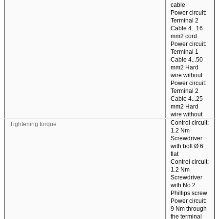
cable
Power circuit:
Terminal 2
Cable 4...16
mm2 cord
Power circuit:
Terminal 1
Cable 4...50
mm2 Hard
wire without
Power circuit:
Terminal 2
Cable 4...25
mm2 Hard
wire without
Control circuit:
Tightening torque
1.2 Nm
Screwdriver
with bolt Ø 6
flat
Control circuit:
1.2 Nm
Screwdriver
with No 2
Phillips screw
Power circuit:
9 Nm through
the terminal