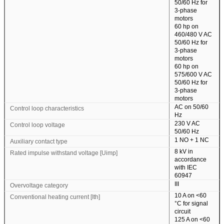
50/60 Hz for
3-phase
motors
60 hp on
460/480 V AC
50/60 Hz for
3-phase
motors
60 hp on
575/600 V AC
50/60 Hz for
3-phase
motors
AC on 50/60
Control loop characteristics
Hz
230 V AC
Control loop voltage
50/60 Hz
1 NO + 1 NC
Auxiliary contact type
8 kV in
Rated impulse withstand voltage [Uimp]
accordance
with IEC
60947
III
Overvoltage category
10 A on <60
Conventional heating current [Ith]
°C for signal
circuit
125 A on <60