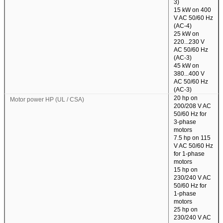
3)
15 kW on 400
V AC 50/60 Hz
(AC-4)
25 kW on
220...230 V
AC 50/60 Hz
(AC-3)
45 kW on
380...400 V
AC 50/60 Hz
(AC-3)
20 hp on
Motor power HP (UL / CSA)
200/208 V AC
50/60 Hz for
3-phase
motors
7.5 hp on 115
V AC 50/60 Hz
for 1-phase
motors
15 hp on
230/240 V AC
50/60 Hz for
1-phase
motors
25 hp on
230/240 V AC