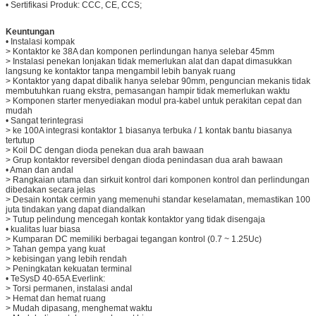
• Sertifikasi Produk: CCC, CE, CCS;
Keuntungan
• Instalasi kompak
> Kontaktor ke 38A dan komponen perlindungan hanya selebar 45mm
> Instalasi penekan lonjakan tidak memerlukan alat dan dapat dimasukkan
langsung ke kontaktor tanpa mengambil lebih banyak ruang
> Kontaktor yang dapat dibalik hanya selebar 90mm, penguncian mekanis tidak
membutuhkan ruang ekstra, pemasangan hampir tidak memerlukan waktu
> Komponen starter menyediakan modul pra-kabel untuk perakitan cepat dan
mudah
• Sangat terintegrasi
> ke 100A integrasi kontaktor 1 biasanya terbuka / 1 kontak bantu biasanya
tertutup
> Koil DC dengan dioda penekan dua arah bawaan
> Grup kontaktor reversibel dengan dioda penindasan dua arah bawaan
• Aman dan andal
> Rangkaian utama dan sirkuit kontrol dari komponen kontrol dan perlindungan
dibedakan secara jelas
> Desain kontak cermin yang memenuhi standar keselamatan, memastikan 100
juta tindakan yang dapat diandalkan
> Tutup pelindung mencegah kontak kontaktor yang tidak disengaja
• kualitas luar biasa
> Kumparan DC memiliki berbagai tegangan kontrol (0.7 ~ 1.25Uc)
> Tahan gempa yang kuat
> kebisingan yang lebih rendah
> Peningkatan kekuatan terminal
• TeSysD 40-65A Everlink:
> Torsi permanen, instalasi andal
> Hemat dan hemat ruang
> Mudah dipasang, menghemat waktu