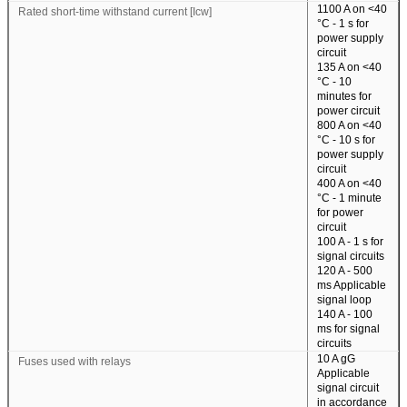
1100 A on <40
Rated short-time withstand current [Icw]
°C - 1 s for
power supply
circuit
135 A on <40
°C - 10
minutes for
power circuit
800 A on <40
°C - 10 s for
power supply
circuit
400 A on <40
°C - 1 minute
for power
circuit
100 A - 1 s for
signal circuits
120 A - 500
ms Applicable
signal loop
140 A - 100
ms for signal
circuits
10 A gG
Fuses used with relays
Applicable
signal circuit
in accordance