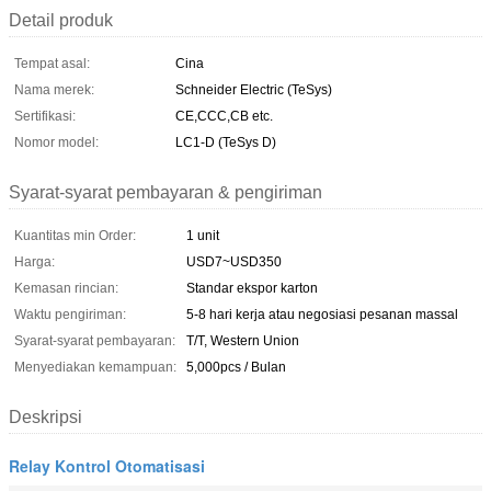
Detail produk
Tempat asal:
Cina
Nama merek:
Schneider Electric (TeSys)
Sertifikasi:
CE,CCC,CB etc.
Nomor model:
LC1-D (TeSys D)
Syarat-syarat pembayaran & pengiriman
Kuantitas min Order:
1 unit
Harga:
USD7~USD350
Kemasan rincian:
Standar ekspor karton
Waktu pengiriman:
5-8 hari kerja atau negosiasi pesanan massal
Syarat-syarat pembayaran:
T/T, Western Union
Menyediakan kemampuan:
5,000pcs / Bulan
Deskripsi
Relay Kontrol Otomatisasi