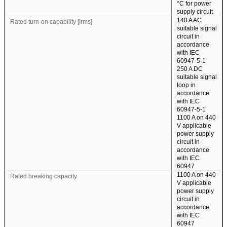
°C for power
supply circuit
140 A AC
Rated turn-on capability [Irms]
suitable signal
circuit in
accordance
with IEC
60947-5-1
250 A DC
suitable signal
loop in
accordance
with IEC
60947-5-1
1100 A on 440
V applicable
power supply
circuit in
accordance
with IEC
60947
1100 A on 440
Rated breaking capacity
V applicable
power supply
circuit in
accordance
with IEC
60947