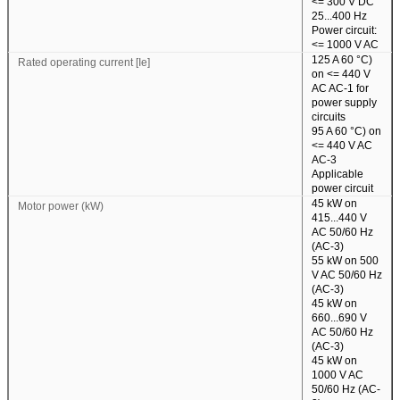
<= 300 V DC
25...400 Hz
Power circuit:
<= 1000 V AC
125 A 60 °C)
Rated operating current [Ie]
on <= 440 V
AC AC-1 for
power supply
circuits
95 A 60 °C) on
<= 440 V AC
AC-3
Applicable
power circuit
45 kW on
Motor power (kW)
415...440 V
AC 50/60 Hz
(AC-3)
55 kW on 500
V AC 50/60 Hz
(AC-3)
45 kW on
660...690 V
AC 50/60 Hz
(AC-3)
45 kW on
1000 V AC
50/60 Hz (AC-