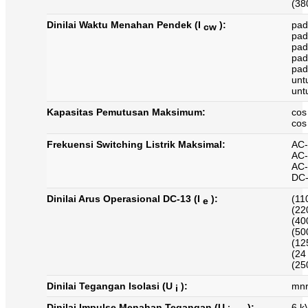
(38
Dinilai Waktu Menahan Pendek (I
):
pad
cw
pad
pad
pad
pad
unt
unt
Kapasitas Pemutusan Maksimum:
cos
cos
Frekuensi Switching Listrik Maksimal:
AC-
AC-
AC-
DC-
Dinilai Arus Operasional DC-13 (I
):
(11
e
(22
(40
(50
(12
(24
(25
Dinilai Tegangan Isolasi (U
):
mnr
i
Dinilai Impulse Menahan Tegangan (U
):
6 k