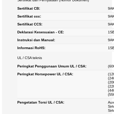
Sertifikat CB:
9A
Sertifikat ccc:
9A
Sertifikat CCS:
9A
Deklarasi Kesesuaian - CE:
1S
Instruksi dan Manual:
9A
Informasi RoHS:
1S
UL / CSA teknis
Peringkat Penggunaan Umum UL / CSA:
(60
Peringkat Horsepower UL / CSA:
(12
(24
(20
(22
(44
(55
Pengetatan Torsi UL / CSA:
Auxi
Sirk
Sirk