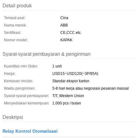
Detail produk
Tempat asal:
Cina
Nama merek:
ABB
Sertifikasi:
CE,CCC etc.
Nomor model:
KAPAK
Syarat-syarat pembayaran & pengiriman
Kuantitas min Order:
1 unit
Harga:
USD15~USD120(~3P/95A)
Kemasan rincian:
Standar ekspor karton
Waktu pengiriman:
5-8 hari kerja atau negosiasi pesanan massal
Syarat-syarat pembayaran:
T/T, Western Union
Menyediakan kemampuan:
1.000 pcs / bulan
Deskripsi
Relay Kontrol Otomatisasi