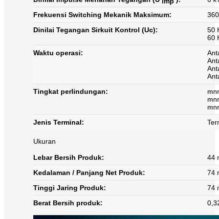
imp
Frekuensi Switching Mekanik Maksimum:
360
Dinilai Tegangan Sirkuit Kontrol (Uc):
50 
60 
Waktu operasi:
Ant
Ant
Ant
Ant
Tingkat perlindungan:
mnr
mnr
mnr
Jenis Terminal:
Ter
Ukuran
Lebar Bersih Produk:
44
Kedalaman / Panjang Net Produk:
74
Tinggi Jaring Produk:
74
Berat Bersih produk:
0,3