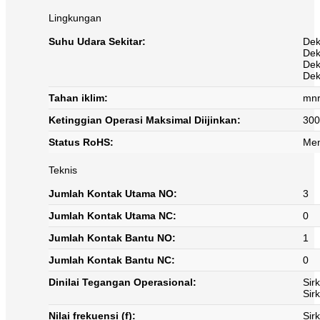
Lingkungan
Suhu Udara Sekitar:
Dek
Dek
Dek
Dek
Tahan iklim:
mnr
Ketinggian Operasi Maksimal Diijinkan:
300
Status RoHS:
Men
Teknis
Jumlah Kontak Utama NO:
3
Jumlah Kontak Utama NC:
0
Jumlah Kontak Bantu NO:
1
Jumlah Kontak Bantu NC:
0
Dinilai Tegangan Operasional:
Sir
Sir
Nilai frekuensi (f):
Sir