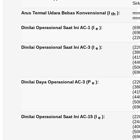
Sir
Arus Termal Udara Bebas Konvensional (I
):
mnr
th
mnr
Dinilai Operasional Saat Ini AC-1 (I
):
(69
e
(69
(22
Dinilai Operasional Saat Ini AC-3 (I
):
(22
e
(38
(41
(44
(50
(69
Dinilai Daya Operasional AC-3 (P
):
(22
e
(38
(41
(44
(50
(69
Dinilai Operasional Saat Ini AC-15 (I
):
(22
e
(24
(40
(50
(69