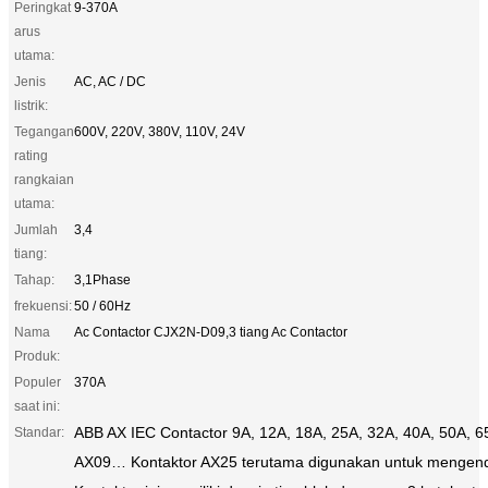
Peringkat
9-370A
arus
utama:
Jenis
AC, AC / DC
listrik:
Tegangan
600V, 220V, 380V, 110V, 24V
rating
rangkaian
utama:
Jumlah
3,4
tiang:
Tahap:
3,1Phase
frekuensi:
50 / 60Hz
Nama
Ac Contactor CJX2N-D09,3 tiang Ac Contactor
Produk:
Populer
370A
saat ini:
ABB AX IEC Contactor 9A, 12A, 18A, 25A, 32A, 40A, 50A, 6
Standar:
AX09… Kontaktor AX25 terutama digunakan untuk mengendal