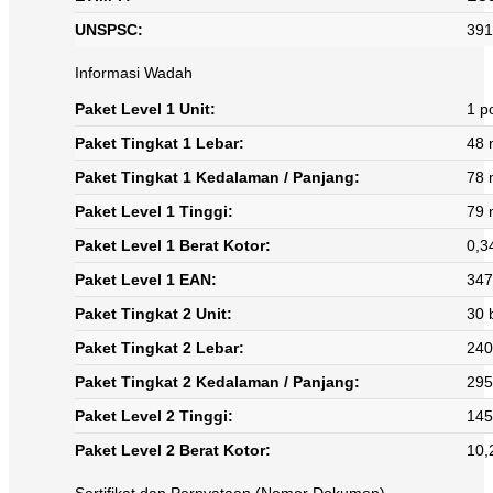
UNSPSC:
391
Informasi Wadah
Paket Level 1 Unit:
1 p
Paket Tingkat 1 Lebar:
48
Paket Tingkat 1 Kedalaman / Panjang:
78
Paket Level 1 Tinggi:
79
Paket Level 1 Berat Kotor:
0,3
Paket Level 1 EAN:
347
Paket Tingkat 2 Unit:
30 
Paket Tingkat 2 Lebar:
24
Paket Tingkat 2 Kedalaman / Panjang:
29
Paket Level 2 Tinggi:
14
Paket Level 2 Berat Kotor:
10,
Sertifikat dan Pernyataan (Nomor Dokumen)