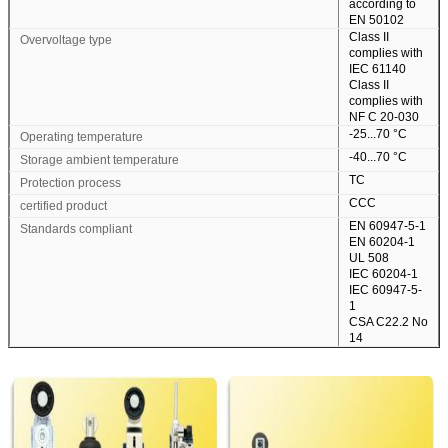
according to
EN 50102
Class II
Overvoltage type
complies with
IEC 61140
Class II
complies with
NF C 20-030
-25...70 °C
Operating temperature
-40...70 °C
Storage ambient temperature
TC
Protection process
CCC
certified product
EN 60947-5-1
Standards compliant
EN 60204-1
UL 508
IEC 60204-1
Kirimkan
IEC 60947-5-
1
CSA C22.2 No
14