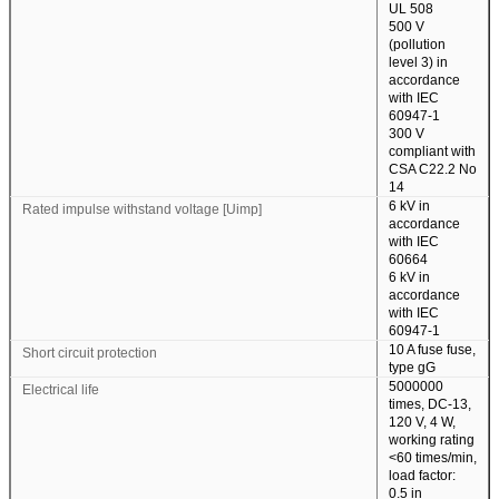
UL 508
500 V
(pollution
level 3) in
accordance
with IEC
60947-1
300 V
compliant with
CSA C22.2 No
14
6 kV in
Rated impulse withstand voltage [Uimp]
accordance
with IEC
60664
6 kV in
accordance
with IEC
60947-1
10 A fuse fuse,
Short circuit protection
type gG
5000000
Electrical life
times, DC-13,
120 V, 4 W,
working rating
<60 times/min,
load factor:
0.5 in