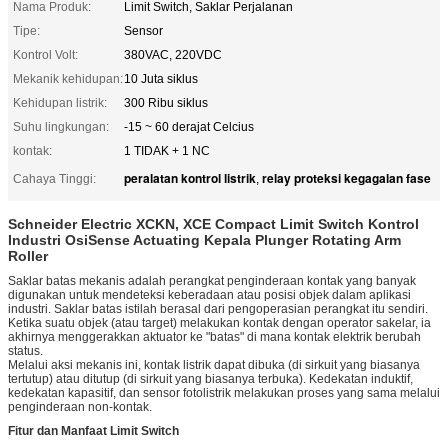
Nama Produk:
Limit Switch, Saklar Perjalanan
Tipe:
Sensor
Kontrol Volt:
380VAC, 220VDC
Mekanik kehidupan:
10 Juta siklus
Kehidupan listrik:
300 Ribu siklus
Suhu lingkungan:
-15 ~ 60 derajat Celcius
kontak:
1 TIDAK + 1 NC
peralatan kontrol listrik
relay proteksi kegagalan fase
Cahaya Tinggi:
,
Schneider Electric XCKN, XCE Compact Limit Switch Kontrol
Industri OsiSense Actuating Kepala Plunger Rotating Arm
Roller
Saklar batas mekanis adalah perangkat penginderaan kontak yang banyak
digunakan untuk mendeteksi keberadaan atau posisi objek dalam aplikasi
industri. Saklar batas istilah berasal dari pengoperasian perangkat itu sendiri.
Ketika suatu objek (atau target) melakukan kontak dengan operator sakelar, ia
akhirnya menggerakkan aktuator ke "batas" di mana kontak elektrik berubah
status.
Melalui aksi mekanis ini, kontak listrik dapat dibuka (di sirkuit yang biasanya
tertutup) atau ditutup (di sirkuit yang biasanya terbuka). Kedekatan induktif,
kedekatan kapasitif, dan sensor fotolistrik melakukan proses yang sama melalui
penginderaan non-kontak.
Fitur dan Manfaat Limit Switch