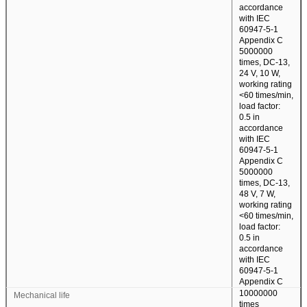
accordance
with IEC
60947-5-1
Appendix C
5000000
times, DC-13,
24 V, 10 W,
working rating
<60 times/min,
load factor:
0.5 in
accordance
with IEC
60947-5-1
Appendix C
5000000
times, DC-13,
48 V, 7 W,
working rating
<60 times/min,
load factor:
0.5 in
accordance
with IEC
60947-5-1
Appendix C
10000000
Mechanical life
times