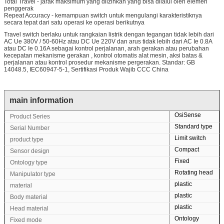
Total Travel - jarak maksimum yang diizinkan yang bisa dilalui oleh elemen
penggerak
Repeat Accuracy - kemampuan switch untuk mengulangi karakteristiknya
secara tepat dari satu operasi ke operasi berikutnya
Travel switch berlaku untuk rangkaian listrik dengan tegangan tidak lebih dari
AC Ue 380V / 50-60Hz atau DC Ue 220V dan arus tidak lebih dari AC Ie 0.8A
atau DC Ie 0.16A sebagai kontrol perjalanan, arah gerakan atau perubahan
kecepatan mekanisme gerakan , kontrol otomatis alat mesin, aksi batas &
perjalanan atau kontrol prosedur mekanisme pergerakan. Standar: GB
14048.5, IEC60947-5-1, Sertifikasi Produk Wajib CCC China
main information
OsiSense
Product Series
Standard type
Serial Number
Limit switch
product type
Compact
Sensor design
Fixed
Ontology type
Rotating head
Manipulator type
plastic
material
plastic
Body material
plastic
Head material
Ontology
Fixed mode