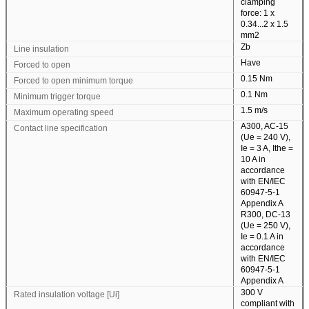
clamping
force: 1 x
0.34...2 x 1.5
mm2
Zb
Line insulation
Have
Forced to open
0.15 Nm
Forced to open minimum torque
0.1 Nm
Minimum trigger torque
1.5 m/s
Maximum operating speed
A300, AC-15
Contact line specification
(Ue = 240 V),
Ie = 3 A, Ithe =
10 A in
accordance
with EN/IEC
60947-5-1
Appendix A
R300, DC-13
(Ue = 250 V),
Ie = 0.1 A in
accordance
with EN/IEC
60947-5-1
Appendix A
300 V
Rated insulation voltage [Ui]
compliant with