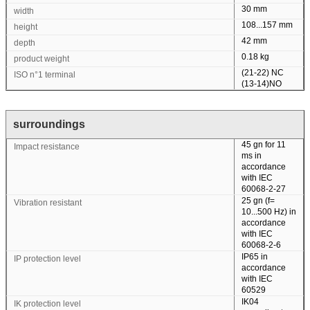
30 mm
width
108...157 mm
height
42 mm
depth
0.18 kg
product weight
(21-22) NC
ISO n°1 terminal
(13-14)NO
surroundings
45 gn for 11
Impact resistance
ms in
accordance
with IEC
60068-2-27
25 gn (f=
Vibration resistant
10...500 Hz) in
Tinggalkan pesan
accordance
with IEC
Kami akan segera menghubungi
60068-2-6
IP65 in
IP protection level
Anda kembali!
accordance
with IEC
60529
IK04
IK protection level