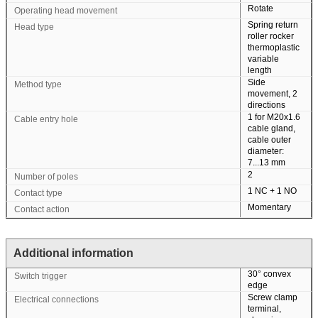
Rotate
Operating head movement
Spring return
Head type
roller rocker
thermoplastic
variable
length
Side
Method type
movement, 2
directions
1 for M20x1.6
Cable entry hole
cable gland,
cable outer
diameter:
7...13 mm
2
Number of poles
1 NC + 1 NO
Contact type
Momentary
Contact action
Additional information
30° convex
Switch trigger
edge
Screw clamp
Electrical connections
terminal,