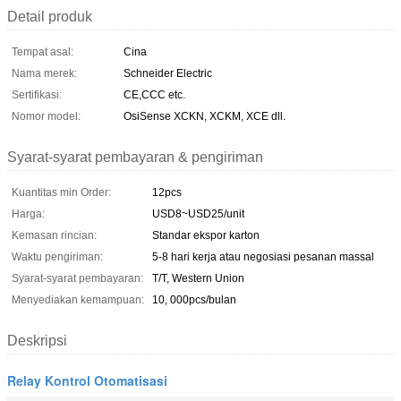
Detail produk
Tempat asal:
Cina
Nama merek:
Schneider Electric
Sertifikasi:
CE,CCC etc.
Nomor model:
OsiSense XCKN, XCKM, XCE dll.
Syarat-syarat pembayaran & pengiriman
Kuantitas min Order:
12pcs
Harga:
USD8~USD25/unit
Kemasan rincian:
Standar ekspor karton
Waktu pengiriman:
5-8 hari kerja atau negosiasi pesanan massal
Syarat-syarat pembayaran:
T/T, Western Union
Menyediakan kemampuan:
10, 000pcs/bulan
Deskripsi
Relay Kontrol Otomatisasi