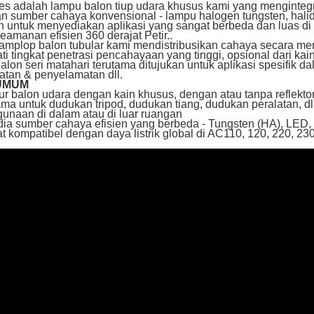
es adalah lampu balon tiup udara khusus kami yang menginteg
n sumber cahaya konvensional - lampu halogen tungsten, halid
an untuk menyediakan aplikasi yang sangat berbeda dan luas 
keamanan efisien 360 derajat Petir..
 amplop balon tubular kami mendistribusikan cahaya secara mer
i tingkat penetrasi pencahayaan yang tinggi, opsional dari kai
lon seri matahari terutama ditujukan untuk aplikasi spesifik dala
tan & penyelamatan dll.
 UMUM
tur balon udara dengan kain khusus, dengan atau tanpa reflektor
ama untuk dudukan tripod, dudukan tiang, dudukan peralatan, dl
unaan di dalam atau di luar ruangan
dia sumber cahaya efisien yang berbeda - Tungsten (HA), LED, 
t kompatibel dengan daya listrik global di AC110, 120, 220, 23