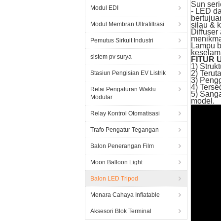
Sun seri
Modul EDI
- LED da
bertuju
Modul Membran Ultrafiltrasi
silau & 
Diffuser
menikmat
Pemutus Sirkuit Industri
Lampu ba
keselama
sistem pv surya
FITUR
1) Struk
2) Terut
Stasiun Pengisian EV Listrik
3) Pengg
4) Terse
Relai Pengaturan Waktu
5) Sanga
Modular
model.
Relay Kontrol Otomatisasi
Trafo Pengatur Tegangan
Balon Penerangan Film
Moon Balloon Light
Balon LED Tripod
Menara Cahaya Inflatable
Aksesori Blok Terminal