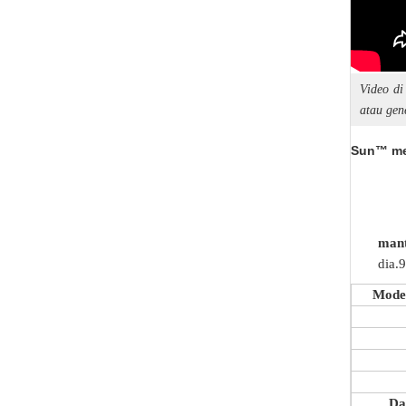
Video di
atau gen
Sun™ mem
mant
dia.
Mode
Da