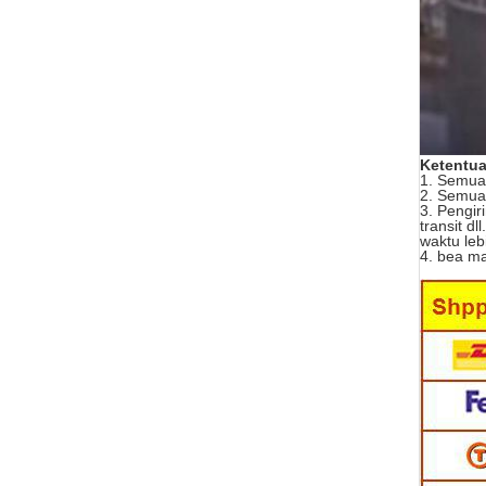
Ketentua
1. Semua 
2. Semua 
3. Pengir
transit d
waktu leb
4. bea ma