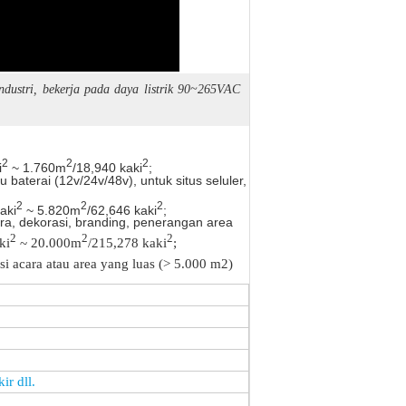
ndustri, bekerja pada daya listrik 90~265VAC
2
2
2
i
~ 1.760m
/18,940 kaki
;
aterai (12v/24v/48v), untuk situs seluler,
2
2
2
aki
~ 5.820m
/62,646 kaki
;
, dekorasi, branding, penerangan area
2
2
2
ki
~ 20.000m
/215,278 kaki
;
acara atau area yang luas (> 5.000 m2)
ir dll.