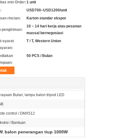
itas min Order:
1 unit
:
USD700~USD1200/unit
an rincian:
Karton standar ekspor
10 ~ 14 hari kerja atau pesanan
 pengiriman:
massal bernegosiasi
t-syarat
T / T, Western Union
ayaran:
ediakan
50 PCS / Bulan
mpuan:
ntak
ayaan Bulan, lampu balon tripod LED
GB
ote control / DMX512
truksi / Bantuan
0W
balon penerangan tiup 1000W
,