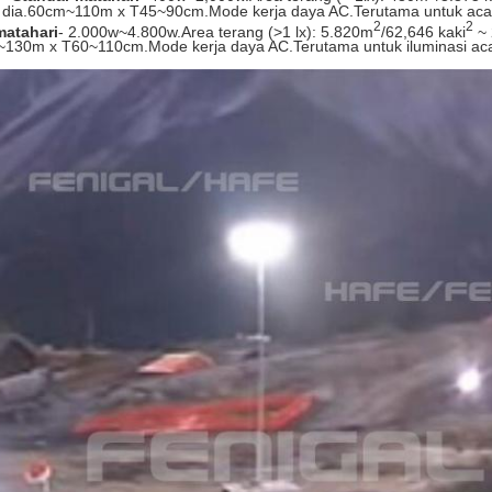
dia.60cm~110m x T45~90cm.Mode kerja daya AC.Terutama untuk acara
2
2
atahari
- 2.000w~4.800w.Area terang (>1 lx): 5.820m
/62,646 kaki
~ 
~130m x T60~110cm.Mode kerja daya AC.Terutama untuk iluminasi acar