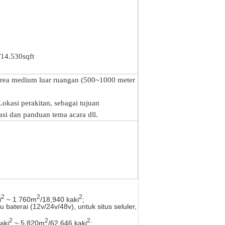
/14.530sqft
area medium luar ruangan (500~1000 meter
 Lokasi perakitan, sebagai tujuan
si dan panduan tema acara dll.
2
2
2
i
~ 1.760m
/18,940 kaki
;
aterai (12v/24v/48v), untuk situs seluler,
2
2
2
aki
~ 5.820m
/62,646 kaki
;