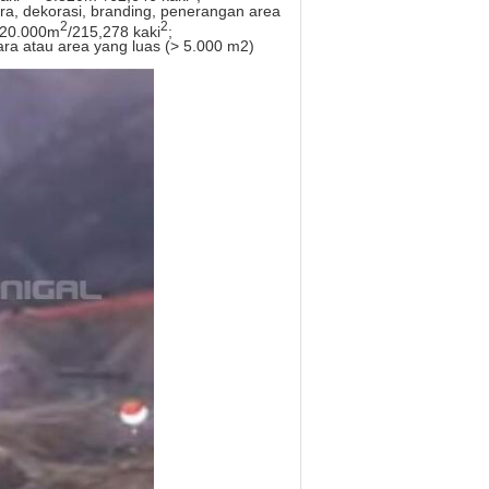
, dekorasi, branding, penerangan area
2
2
20.000m
/215,278 kaki
;
a atau area yang luas (> 5.000 m2)