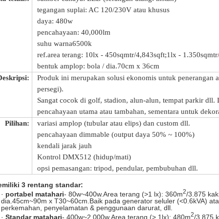
tegangan suplai: AC 120/230V atau khusus
daya: 480w
pencahayaan: 40,000lm
suhu warna6500k
ref.area terang: 10lx - 450sqmtr/4,843sqft;1lx - 1.350sqmtr
bentuk amplop: bola / dia.70cm x 36cm
Deskripsi:
Produk ini merupakan solusi ekonomis untuk penerangan 
persegi).
Sangat cocok di golf, stadion, alun-alun, tempat parkir dll.
pencahayaan utama atau tambahan, sementara untuk dekora
Pilihan:
variasi amplop (tubular atau elips) dan custom dll.
pencahayaan dimmable (output daya 50% ~ 100%)
kendali jarak jauh
Kontrol DMX512 (hidup/mati)
opsi pemasangan: tripod, pendular, pembubuhan dll.
iliki 3 rentang standar:
2
·
portabel matahari
- 80w~400w.Area terang (>1 lx): 360m
/3.875 kak
dia.45cm~90m x T30~60cm.Baik pada generator seluler (<0.6kVA) atau b
perkemahan, penyelamatan & penggunaan darurat, dll.
2
·
Standar matahari
- 400w~2,000w.Area terang (> 1lx): 480m
/3.875 k