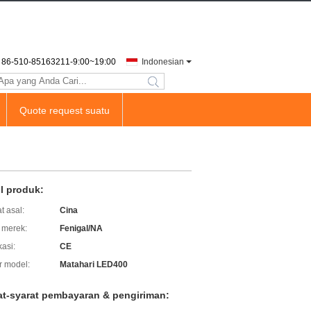
86-510-85163211-9:00~19:00
Indonesian
search
Quote request suatu
il produk:
t asal:
Cina
merek:
Fenigal/NA
kasi:
CE
 model:
Matahari LED400
at-syarat pembayaran & pengiriman: