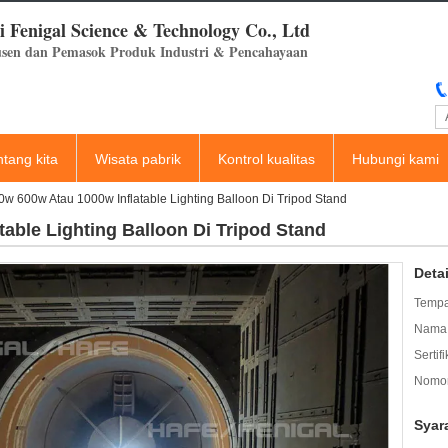
 Fenigal Science & Technology Co., Ltd
sen dan Pemasok Produk Industri & Pencahayaan
ntang kita
Wisata pabrik
Kontrol kualitas
Hubungi kami
w 600w Atau 1000w Inflatable Lighting Balloon Di Tripod Stand
able Lighting Balloon Di Tripod Stand
Deta
Tempa
Nama 
Sertifi
Nomor
Syar