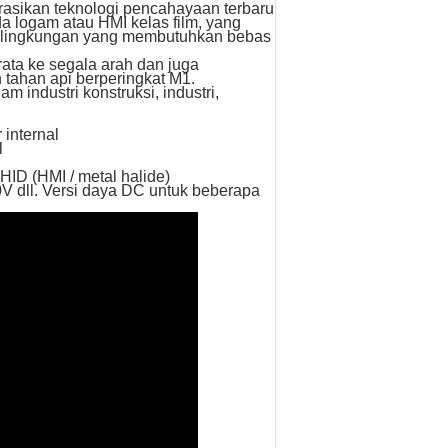
rasikan teknologi pencahayaan terbaru
a logam atau HMI kelas film, yang
di lingkungan yang membutuhkan bebas
ata ke segala arah dan juga
n tahan api berperingkat M1.
m industri konstruksi, industri,
 internal
l
HID (HMI / metal halide)
0V dll. Versi daya DC untuk beberapa