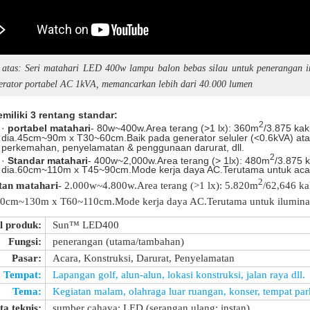
 atas: Seri matahari LED 400w lampu balon bebas silau untuk penerangan i
erator portabel AC 1kVA, memancarkan lebih dari 40.000 lumen
iliki 3 rentang standar:
2
·
portabel matahari
- 80w~400w.Area terang (>1 lx): 360m
/3.875 kak
dia.45cm~90m x T30~60cm.Baik pada generator seluler (<0.6kVA) atau b
perkemahan, penyelamatan & penggunaan darurat, dll.
2
·
Standar matahari
- 400w~2,000w.Area terang (> 1lx): 480m
/3.875 k
dia.60cm~110m x T45~90cm.Mode kerja daya AC.Terutama untuk acara
2
an matahari
- 2.000w~4.800w.Area terang (>1 lx): 5.820m
/62,646 ka
90cm~130m x T60~110cm.Mode kerja daya AC.Terutama untuk iluminasi 
l produk:
Sun™ LED400
Fungsi:
penerangan (utama/tambahan)
Pasar:
Acara, Konstruksi, Darurat, Penyelamatan
Tempat:
Lapangan golf, alun-alun, lokasi konstruksi, jalan raya dll.
Tema:
Kegiatan malam, olahraga luar ruangan, konser, tempat park
ta teknis:
sumber cahaya: LED (serangan ulang: instan)