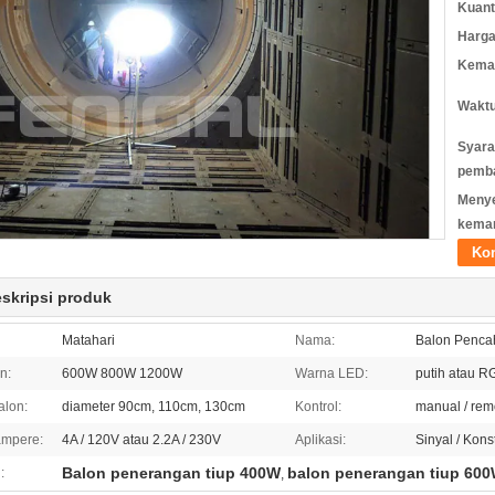
Kuant
Harga
Kemas
Waktu
Syara
pemb
Meny
kema
Ko
eskripsi produk
Matahari
Nama:
Balon Pencah
n:
600W 800W 1200W
Warna LED:
putih atau R
alon:
diameter 90cm, 110cm, 130cm
Kontrol:
manual / rem
ampere:
4A / 120V atau 2.2A / 230V
Aplikasi:
Sinyal / Kons
Balon penerangan tiup 400W
balon penerangan tiup 60
:
,