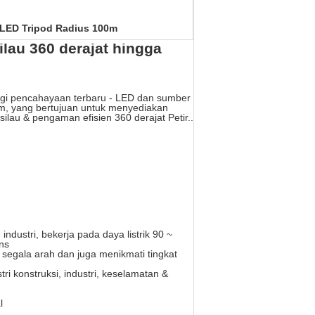
 LED Tripod Radius 100m
lau 360 derajat hingga
ogi pencahayaan terbaru - LED dan sumber
ilm, yang bertujuan untuk menyediakan
lau & pengaman efisien 360 derajat Petir..
ndustri, bekerja pada daya listrik 90 ~
ns
 segala arah dan juga menikmati tingkat
ri konstruksi, industri, keselamatan &
l