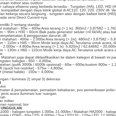
unaan indoor atau outdoor
 cahaya efisiensi yang berbeda tersedia - Tungsten (HA), LED, HID (H
 kompatibel dengan daya listrik global di AC110, 120, 220, 230V dll. 
dan bekerja secara langsung - tungsten atau dengan ballast listrik (HID
pada versi Direct Current-nya.
iliki 3 rentang standar:
l matahari - 80w ~ 400w.Area terang (> 1 lx): 360m2 / 3,875ft2 ~ 1,76
m ~ 90m x H30 ~ 60cm.Baik pada generator seluler (<0.6kVA) atau batera
​penyelamatan & penggunaan darurat, dll.
 matahari - 400w ~ 2.000w.Area terang (> 1lx): 480m2 / 3,875ft2 ~ 5,
cm ~ 110m x H45 ~ 90cm.Mode kerja daya AC.Terutama untuk acara, de
- 2.000w ~ 4.800w.Area terang (> 1 lx): 5,820m2 / 62,646ft2 ~ 20,000
cm ~ 130m x H60 ~ 110cm.Mode kerja daya AC.Terutama untuk acara at
si
u, Matahari juga dapat diklasifikasikan ke dalam kategori di bawah ini 
ngsten halogen - 650 ~ 4,000w;
tahari (putih 3000k / 6500k opsional) - 60w ~ 600w;kustom 800w ~ 1,
 (quick hot-restrike) - 575w ~ 4,800w;
 (metal halide) - 150w ~ 4,000w;
ngan / iluminasi 2) sinyal 3) dekorasi
I
uksi
amatan & penyelamatan, pemadam kebakaran, pos pemeriksaan polisi d
jenis acara iluminasi luar ruangan
mah
r militer
nan nasional, bor
 UNGGULAN
1000 - halogen tungsten 1.000w, 21.000lm / Matahari HA2000 - halog
rtable LED60 - 60w LED, 6,000lm / Sun LED120 - 120w LED, 12,000lm