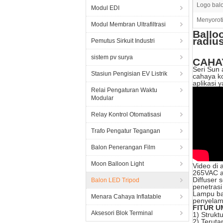
Logo bal
Modul EDI
Menyoroti
Modul Membran Ultrafiltrasi
Ballo
radiu
Pemutus Sirkuit Industri
sistem pv surya
CAHA
Seri Sun
Stasiun Pengisian EV Listrik
cahaya ko
aplikasi 
Relai Pengaturan Waktu
Modular
Relay Kontrol Otomatisasi
Trafo Pengatur Tegangan
Balon Penerangan Film
Moon Balloon Light
Video di 
265VAC a
Diffuser 
Balon LED Tripod
penetrasi
Lampu bal
Menara Cahaya Inflatable
penyelama
FITUR 
Aksesori Blok Terminal
1) Strukt
2) Teruta