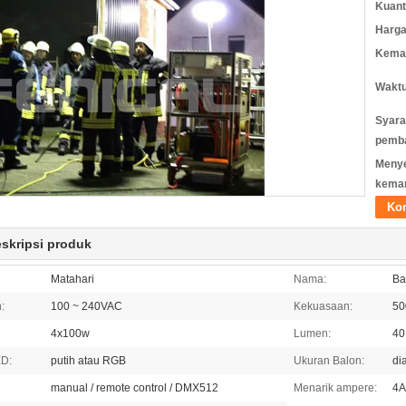
Kuant
Harga
Kemas
Waktu
Syara
pemb
Meny
kema
Ko
eskripsi produk
Matahari
Nama:
Ba
:
100 ~ 240VAC
Kekuasaan:
5
4x100w
Lumen:
40
D:
putih atau RGB
Ukuran Balon:
di
manual / remote control / DMX512
Menarik ampere:
4A