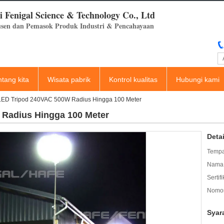
 Fenigal Science & Technology Co., Ltd
sen dan Pemasok Produk Industri & Pencahayaan
ntang kita
Wisata pabrik
Kontrol kualitas
Hubungi kami
LED Tripod 240VAC 500W Radius Hingga 100 Meter
Radius Hingga 100 Meter
Deta
Tempa
Nama 
Sertifi
Nomor
Syar