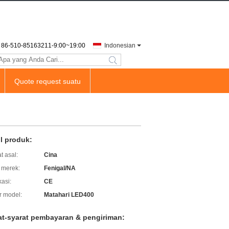
86-510-85163211-9:00~19:00
Indonesian
search
Quote request suatu
il produk:
t asal:
Cina
merek:
Fenigal/NA
kasi:
CE
 model:
Matahari LED400
at-syarat pembayaran & pengiriman: