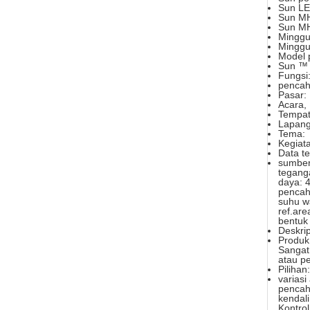
Sun LE
Sun MH
Sun M
Minggu
Mingg
Model 
Sun ™
Fungsi
pencah
Pasar:
Acara,
Tempat
Lapanga
Tema:
Kegiata
Data te
sumber 
tegang
daya: 
pencah
suhu w
ref.are
bentuk
Deskrip
Produk
Sangat 
atau p
Pilihan:
variasi
pencah
kendali
Kontrol