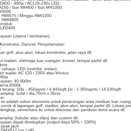
D400 - 400w / AC120-230v LED;
150 / Sun MH400 / Sun MH1000;
H3000
 HMI575 / Minggu HMI1200
u HMI4800
produk:
 LED400
:
ayaan (utama / tambahan)
 Konstruksi, Darurat, Penyelamatan
:
n golf, alun-alun, lokasi konstruksi, jalan raya dll.
n malam, olahraga luar ruangan, konser, tempat parkir dll.
knis:
cahaya: LED (restrike: instan)
an suplai: AC 120 / 230V atau khusus
480w
ayaan: 40.000lm
arna.6500k
a terang: 10lx - 450sqmtr / 4.843sqft;1lx - 1.350sqmtr / 14.530sqft
 amplop: bulat / dia.70cm x 36cm
si:
 ini adalah solusi ekonomis untuk penerangan area medium luar ruang
cocok di lapangan golf, stadion, alun-alun, tempat parkir dll. Lokasi 
elengkap, sementara itu untuk dekorasi dan panduan tema acara dll.
 amplop (tubular atau elips) dan custom dll.
ayaan dapat diredupkan (output daya 50% ~ 100%)
 jarak jauh
 DMX512 (on / off)