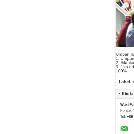
Umpan ba
1. Umpan 
2. Silah
3. Jika 
100%
Label:
Rincia
Wuxi Fe
Kontak 
Tel:
+86