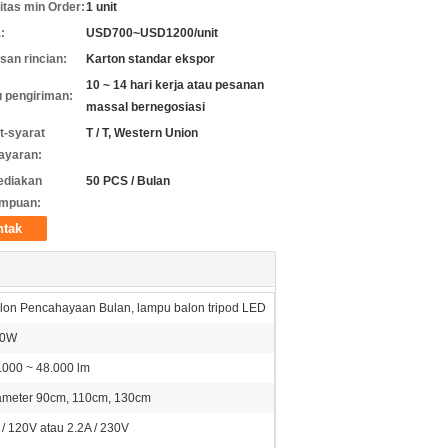
itas min Order:
1 unit
:
USD700~USD1200/unit
an rincian:
Karton standar ekspor
10 ~ 14 hari kerja atau pesanan
 pengiriman:
massal bernegosiasi
t-syarat
T / T, Western Union
ayaran:
ediakan
50 PCS / Bulan
mpuan:
ntak
lon Pencahayaan Bulan, lampu balon tripod LED
00W
.000 ~ 48.000 lm
ameter 90cm, 110cm, 130cm
 / 120V atau 2.2A / 230V