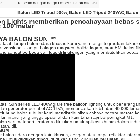
on:
Tersedia dengan harga USD50 / balon dua sisi
Balon LED Tripod 500w
Balon LED Tripod 240VAC
Balon
:
,
,
on Lights memberikan pencahayaan bebas si
s 100 meter
YA BALON SUN ™
 adalah lampu balon udara khusus kami yang mengintegrasikan teknol
nvensional - lampu halogen tungsten, halida logam, atau HMI kelas f
yang sangat berbeda dan luas di lingkungan yang membutuhkan bebas si
atas: Sun series LED 400w glare free balloon lighting untuk penerangan i
tau generator portabel AC 1kVA, memancarkan lebih dari 40.000 lume
selubung balon tubular kami mendistribusikan cahaya secara merata ke
 luminansi yang tinggi, opsional dari kain tahan api berperingkat M1.
on seri matahari terutama ditujukan untuk aplikasi khusus dalam indust
tan, dll.
UMUM
ur balon udara dengan kain khusus, dengan atau tanpa reflektor interna
ma untuk dudukan tripod, dudukan tiang, dudukan peralatan, dll