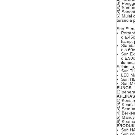
3) Pengg
4) Sumber
5) Sangat
6) Mulai 
tersedia 
Sun ™ mem
Portabe
dia.45c
kamp, ​
Standar
dia.60
Sun Ex 
dia.90
ilumina
Selain it
Sun Tu
LED Ma
Sun HMI
Sun MH
FUNGSI
1) penera
APLIKAS
1) Konstr
2) Kesel
3) Semua 
4) Berke
5) Manuve
6) Keama
PRODUK
Sun HA
Sun po