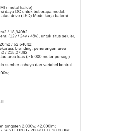
MI / metal halide)
Versi daya DC untuk beberapa model.
) atau drive (LED).Mode kerja baterai
0m2 / 18,940ft2;
i (12v / 24v / 48v), untuk situs seluler,
820m2 / 62,646ft2;
korasi, branding, penerangan area
m2 / 215,278ft2;
au area luas (> 5.000 meter persegi)
pada sumber cahaya dan variabel kontrol:
200w;
ll.
en tungsten 2.000w, 42.000lm;
 / Sun LED200 - 200w LED, 20,000lm;