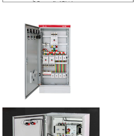
2. Pesanan Kecil Diizinkan
3. Produk Sampel Tersedia
4. Harga Kompetitif karena pasokan langsung pabrik
Inspeksi
IQC, PQC, FQC, OQA