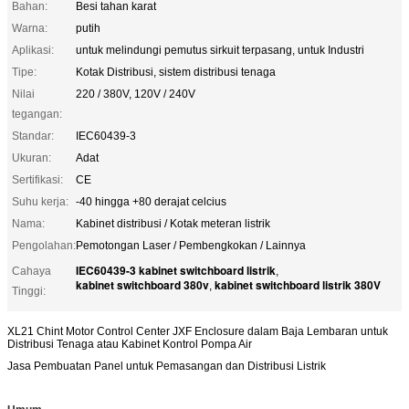
Bahan:
Besi tahan karat
Warna:
putih
Aplikasi:
untuk melindungi pemutus sirkuit terpasang, untuk Industri
Tipe:
Kotak Distribusi, sistem distribusi tenaga
Nilai
220 / 380V, 120V / 240V
tegangan:
Standar:
IEC60439-3
Ukuran:
Adat
Sertifikasi:
CE
Suhu kerja:
-40 hingga +80 derajat celcius
Nama:
Kabinet distribusi / Kotak meteran listrik
Pengolahan:
Pemotongan Laser / Pembengkokan / Lainnya
IEC60439-3 kabinet switchboard listrik
Cahaya
,
kabinet switchboard 380v
kabinet switchboard listrik 380V
,
Tinggi:
XL21 Chint Motor Control Center JXF Enclosure dalam Baja Lembaran untuk
Distribusi Tenaga atau Kabinet Kontrol Pompa Air
Jasa Pembuatan Panel untuk Pemasangan dan Distribusi Listrik