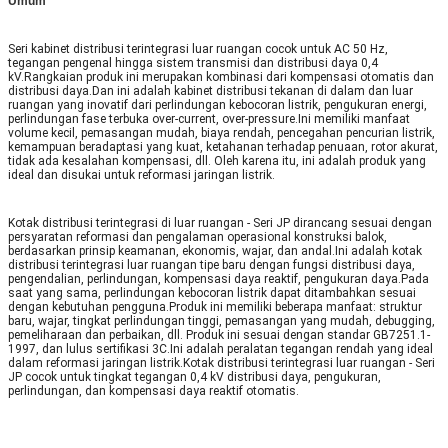
Umum
Seri kabinet distribusi terintegrasi luar ruangan cocok untuk AC 50 Hz,
tegangan pengenal hingga sistem transmisi dan distribusi daya 0,4
kV.Rangkaian produk ini merupakan kombinasi dari kompensasi otomatis dan
distribusi daya.Dan ini adalah kabinet distribusi tekanan di dalam dan luar
ruangan yang inovatif dari perlindungan kebocoran listrik, pengukuran energi,
perlindungan fase terbuka over-current, over-pressure.Ini memiliki manfaat
volume kecil, pemasangan mudah, biaya rendah, pencegahan pencurian listrik,
kemampuan beradaptasi yang kuat, ketahanan terhadap penuaan, rotor akurat,
tidak ada kesalahan kompensasi, dll. Oleh karena itu, ini adalah produk yang
ideal dan disukai untuk reformasi jaringan listrik.
Kotak distribusi terintegrasi di luar ruangan - Seri JP dirancang sesuai dengan
persyaratan reformasi dan pengalaman operasional konstruksi balok,
berdasarkan prinsip keamanan, ekonomis, wajar, dan andal.Ini adalah kotak
distribusi terintegrasi luar ruangan tipe baru dengan fungsi distribusi daya,
pengendalian, perlindungan, kompensasi daya reaktif, pengukuran daya.Pada
saat yang sama, perlindungan kebocoran listrik dapat ditambahkan sesuai
dengan kebutuhan pengguna.Produk ini memiliki beberapa manfaat: struktur
baru, wajar, tingkat perlindungan tinggi, pemasangan yang mudah, debugging,
pemeliharaan dan perbaikan, dll. Produk ini sesuai dengan standar GB7251.1-
1997, dan lulus sertifikasi 3C.Ini adalah peralatan tegangan rendah yang ideal
dalam reformasi jaringan listrik.Kotak distribusi terintegrasi luar ruangan - Seri
JP cocok untuk tingkat tegangan 0,4 kV distribusi daya, pengukuran,
perlindungan, dan kompensasi daya reaktif otomatis.