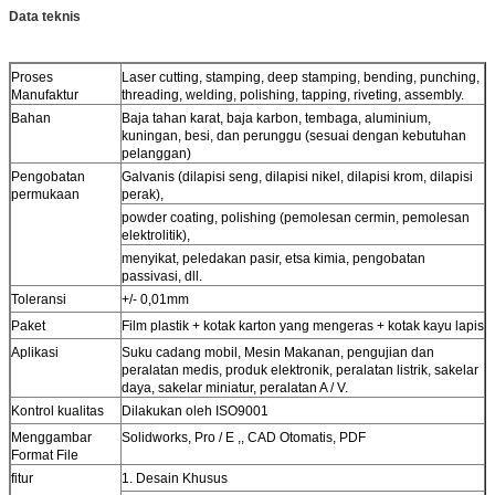
Data teknis
Proses
Laser cutting, stamping, deep stamping, bending, punching,
Manufaktur
threading, welding, polishing, tapping, riveting, assembly.
Bahan
Baja tahan karat, baja karbon, tembaga, aluminium,
kuningan, besi, dan perunggu (sesuai dengan kebutuhan
pelanggan)
Pengobatan
Galvanis (dilapisi seng, dilapisi nikel, dilapisi krom, dilapisi
permukaan
perak),
powder coating, polishing (pemolesan cermin, pemolesan
elektrolitik),
menyikat, peledakan pasir, etsa kimia, pengobatan
passivasi, dll.
Toleransi
+/- 0,01mm
Paket
Film plastik + kotak karton yang mengeras + kotak kayu lapis
Aplikasi
Suku cadang mobil, Mesin Makanan, pengujian dan
peralatan medis, produk elektronik, peralatan listrik, sakelar
daya, sakelar miniatur, peralatan A / V.
Kontrol kualitas
Dilakukan oleh ISO9001
Menggambar
Solidworks, Pro / E ,, CAD Otomatis, PDF
Format File
fitur
1. Desain Khusus