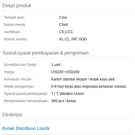
Detail produk
Tempat asal:
Cina
Nama merek:
Chint
Sertifikasi:
CE,CCC
Nomor model:
XL-21, JXF, GGD
Syarat-syarat pembayaran & pengiriman
Kuantitas min Order:
1 unit
Harga:
USD20~USD200
Kemasan rincian:
Karton standar ekspor / kotak kayu peti
Waktu pengiriman:
5-8 hari kerja atau negosiasi pesanan massal
Syarat-syarat pembayaran:
T / T, Western Union
Menyediakan kemampuan:
300 pcs / bulan
Deskripsi
Kotak Distribusi Listrik