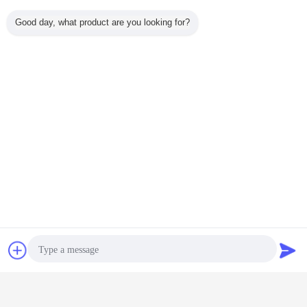
Good day, what product are you looking for?
papan distribusi daya industri
kotak papan distribusi
Tag:
,
,
kotak distribusi tenaga listrik
Dapatkan Harga Terbaik untuk
Obrolan
Quote request
suatu
Fabrikasi Lembaran Logam