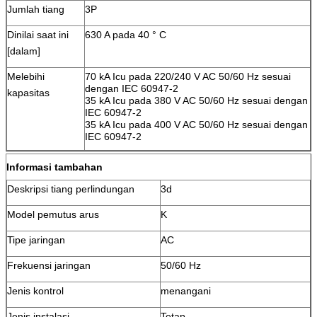
Jumlah tiang
3P
Dinilai saat ini
630 A pada 40 ° C
[dalam]
Melebihi
70 kA Icu pada 220/240 V AC 50/60 Hz sesuai
dengan IEC 60947-2
kapasitas
35 kA Icu pada 380 V AC 50/60 Hz sesuai dengan
IEC 60947-2
35 kA Icu pada 400 V AC 50/60 Hz sesuai dengan
IEC 60947-2
Informasi tambahan
Deskripsi tiang perlindungan
3d
Model pemutus arus
K
Tipe jaringan
AC
Frekuensi jaringan
50/60 Hz
Jenis kontrol
menangani
Jenis instalasi
Tetap