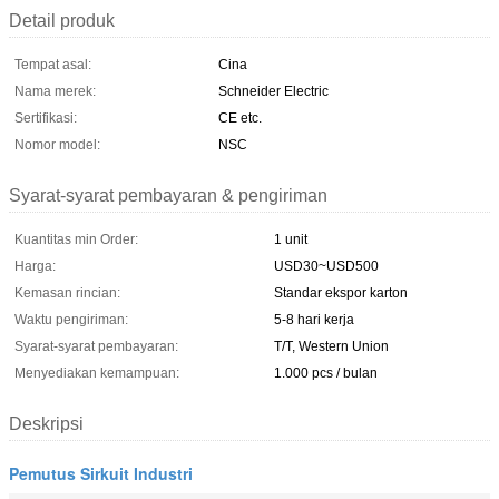
Detail produk
Tempat asal:
Cina
Nama merek:
Schneider Electric
Sertifikasi:
CE etc.
Nomor model:
NSC
Syarat-syarat pembayaran & pengiriman
Kuantitas min Order:
1 unit
Harga:
USD30~USD500
Kemasan rincian:
Standar ekspor karton
Waktu pengiriman:
5-8 hari kerja
Syarat-syarat pembayaran:
T/T, Western Union
Menyediakan kemampuan:
1.000 pcs / bulan
Deskripsi
Pemutus Sirkuit Industri