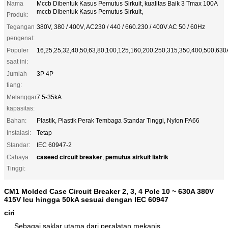
Nama
Mccb Dibentuk Kasus Pemutus Sirkuit, kualitas Baik 3 Tmax 100A
mccb Dibentuk Kasus Pemutus Sirkuit,
Produk:
Tegangan
380V, 380 / 400V, AC230 / 440 / 660.230 / 400V AC 50 / 60Hz
pengenal:
Populer
16,25,25,32,40,50,63,80,100,125,160,200,250,315,350,400,500,630
saat ini:
Jumlah
3P 4P
tiang:
Melanggar
7.5-35kA
kapasitas:
Bahan:
Plastik, Plastik Perak Tembaga Standar Tinggi, Nylon PA66
Instalasi:
Tetap
Standar:
IEC 60947-2
caseed circuit breaker
pemutus sirkuit listrik
Cahaya
,
Tinggi:
CM1 Molded Case Circuit Breaker 2, 3, 4 Pole 10 ~ 630A 380V
415V Icu hingga 50kA sesuai dengan IEC 60947
ciri
Sebagai saklar utama dari peralatan mekanis