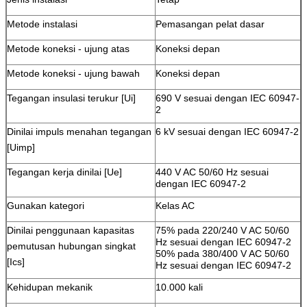
Metode instalasi
Pemasangan pelat dasar
Metode koneksi - ujung atas
Koneksi depan
Metode koneksi - ujung bawah
Koneksi depan
Tegangan insulasi terukur [Ui]
690 V sesuai dengan IEC 60947-
2
Dinilai impuls menahan tegangan
6 kV sesuai dengan IEC 60947-2
[Uimp]
Tegangan kerja dinilai [Ue]
440 V AC 50/60 Hz sesuai
dengan IEC 60947-2
Gunakan kategori
Kelas AC
Dinilai penggunaan kapasitas
75% pada 220/240 V AC 50/60
Hz sesuai dengan IEC 60947-2
pemutusan hubungan singkat
50% pada 380/400 V AC 50/60
[Ics]
Hz sesuai dengan IEC 60947-2
Kehidupan mekanik
10.000 kali