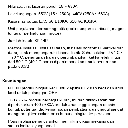
Nilai saat ini: kisaran penuh 15 ~ 630A
Level tegangan: 550V (15 ~ 250A), 440V (250A ~ 630A)
Kapasitas putus: E7.5KA, B10KA, S18KA, K35KA
Unit perjalanan: termomagnetik (perlindungan distribusi), magnet
tunggal (perlindungan motor)
Jumlah kutub: 3P / 4P
Metode instalasi: Instalasi tetap, instalasi horizontal, vertikal dan
datar, tidak mempengaruhi kinerja listrik.
Suhu sekitar: -25 ° C ~
+ 70 ° C, penurunan harus dipertimbangkan ketika lebih tinggi
dari 50 ° C (40 ° C harus dipertimbangkan untuk penurunan
pada 630A)
Keuntungan
60/100 produk bingkai kecil untuk aplikasi ukuran kecil dan arus
kecil untuk pelanggan OEM
160 / 250A produk berbagi ukuran, mudah ditingkatkan dan
dipertukarkan 400 / 630A produk arus tinggi dengan desain
kontak putar ganda, kemampuan pembatas arus unggul sangat
mengurangi kerusakan arus hubung singkat ke peralatan
Posisi isolasi pemutus sirkuit memiliki indikasi mekanis dan
status indikasi yang andal