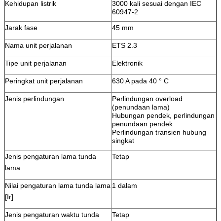
Kehidupan listrik
3000 kali sesuai dengan IEC
60947-2
Jarak fase
45 mm
Nama unit perjalanan
ETS 2.3
Tipe unit perjalanan
Elektronik
Peringkat unit perjalanan
630 A pada 40 ° C
Jenis perlindungan
Perlindungan overload
(penundaan lama)
Hubungan pendek, perlindungan
penundaan pendek
Perlindungan transien hubung
singkat
Jenis pengaturan lama tunda
Tetap
lama
Nilai pengaturan lama tunda lama
1 dalam
[Ir]
Jenis pengaturan waktu tunda
Tetap