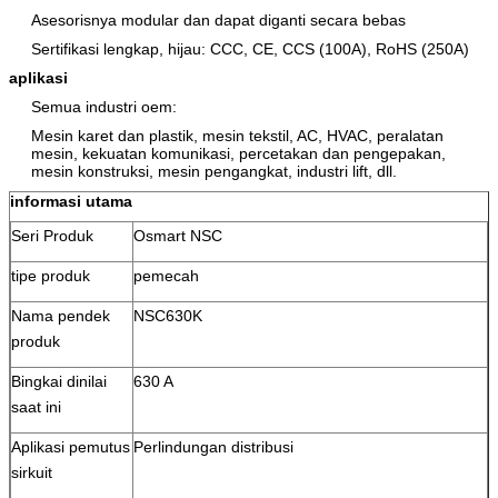
Asesorisnya modular dan dapat diganti secara bebas
Sertifikasi lengkap, hijau: CCC, CE, CCS (100A), RoHS (250A)
aplikasi
Semua industri oem:
Mesin karet dan plastik, mesin tekstil, AC, HVAC, peralatan
mesin, kekuatan komunikasi, percetakan dan pengepakan,
mesin konstruksi, mesin pengangkat, industri lift, dll.
informasi utama
Seri Produk
Osmart NSC
tipe produk
pemecah
Nama pendek
NSC630K
produk
Bingkai dinilai
630 A
saat ini
Aplikasi pemutus
Perlindungan distribusi
sirkuit