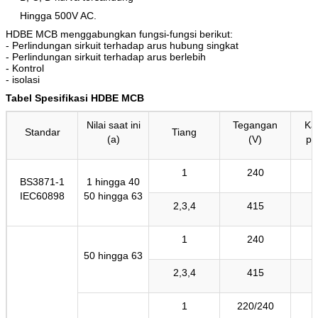
Hingga 500V AC.
HDBE MCB menggabungkan fungsi-fungsi berikut:
- Perlindungan sirkuit terhadap arus hubung singkat
- Perlindungan sirkuit terhadap arus berlebih
- Kontrol
- isolasi
Tabel Spesifikasi HDBE MCB
Nilai saat ini
Tegangan
Ka
Standar
Tiang
(a)
(V)
pu
1
240
BS3871-1
1 hingga 40
IEC60898
50 hingga 63
2,3,4
415
1
240
50 hingga 63
2,3,4
415
1
220/240
1