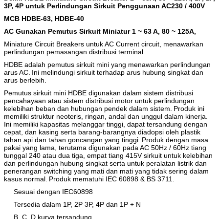
3P, 4P untuk Perlindungan Sirkuit Penggunaan AC230 / 400V
MCB HDBE-63, HDBE-40
AC Gunakan Pemutus Sirkuit Miniatur 1 ~ 63 A, 80 ~ 125A,
Miniature Circuit Breakers untuk AC Current circuit, menawarkan
perlindungan pemasangan distribusi terminal
HDBE adalah pemutus sirkuit mini yang menawarkan perlindungan
arus AC.
Ini melindungi sirkuit terhadap arus hubung singkat dan
arus berlebih.
Pemutus
sirkuit mini
HDBE digunakan dalam sistem distribusi
pencahayaan atau sistem distribusi motor untuk perlindungan
kelebihan beban dan hubungan pendek dalam sistem.
Produk ini
memiliki struktur neoteris, ringan, andal dan unggul dalam kinerja.
Ini memiliki kapasitas melanggar tinggi, dapat tersandung dengan
cepat, dan kasing serta barang-barangnya diadopsi oleh plastik
tahan api dan tahan goncangan yang tinggi.
Produk dengan masa
pakai yang lama, terutama digunakan pada AC 50Hz / 60Hz tiang
tunggal 240 atau dua tiga, empat tiang 415V sirkuit untuk kelebihan
dan perlindungan hubung singkat serta untuk peralatan listrik dan
penerangan switching yang mati dan mati yang tidak sering dalam
kasus normal.
Produk mematuhi IEC 60898 & BS 3711.
Sesuai dengan IEC60898
Tersedia dalam 1P, 2P 3P, 4P dan 1P + N
B, C, D kurva tersandung