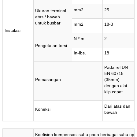
mm2
25
Ukuran terminal
atas / bawah
untuk busbar
mm2
18-3
Instalasi
N * m
2
Pengetatan torsi
In-Ibs.
18
Pada rel DN
EN 60715
Pemasangan
(35mm)
dengan alat
klip cepat
Kirimkan
Dari atas dan
Koneksi
bawah
Koefisien kompensasi suhu pada berbagai suhu ope