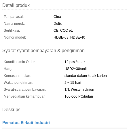
Detail produk
Tempat asal:
Cina
Nama merek:
Delixi
Sertifikasi:
CE, CCC etc.
Nomor model:
HDBE-63, HDBE-40
Syarat-syarat pembayaran & pengiriman
Kuantitas min Order:
12 pcs / undz.
Harga:
USD2~30/unit
Kemasan rincian:
standar dalam kotak karton
Waktu pengiriman:
2 ~ 15 hari
Syarat-syarat pembayaran:
T/T, Western Union
Menyediakan kemampuan:
100.000 PC/bulan
Deskripsi
Pemutus Sirkuit Industri