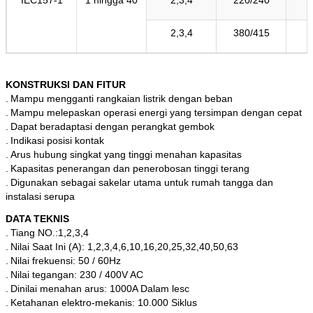
2,3,4
380/415
KONSTRUKSI DAN FITUR
.
Mampu mengganti rangkaian listrik dengan beban
.
Mampu melepaskan operasi energi yang tersimpan dengan cepat
.
Dapat beradaptasi dengan perangkat gembok
.
Indikasi posisi kontak
.
Arus hubung singkat yang tinggi menahan kapasitas
.
Kapasitas penerangan dan penerobosan tinggi terang
.
Digunakan sebagai sakelar utama untuk rumah tangga dan
instalasi serupa
DATA TEKNIS
.
Tiang NO.:1,2,3,4
.
Nilai Saat Ini (A): 1,2,3,4,6,10,16,20,25,32,40,50,63
.
Nilai frekuensi: 50 / 60Hz
.
Nilai tegangan: 230 / 400V AC
.
Dinilai menahan arus: 1000A Dalam lesc
.
Ketahanan elektro-mekanis: 10.000 Siklus