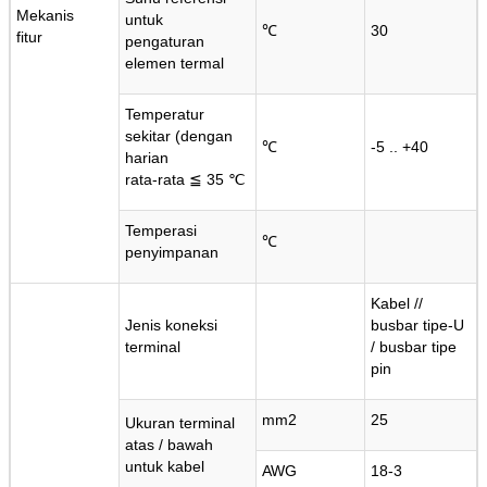
Mekanis
untuk
℃
30
fitur
pengaturan
elemen termal
Temperatur
sekitar (dengan
℃
-5 .. +40
harian
rata-rata ≦ 35 ℃
Temperasi
℃
penyimpanan
Kabel //
Jenis koneksi
busbar tipe-U
terminal
/ busbar tipe
Tinggalkan pesan
pin
Kami akan segera menghubungi
mm2
25
Ukuran terminal
Anda kembali!
atas / bawah
untuk kabel
AWG
18-3