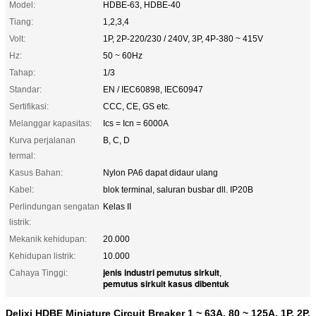
Model:
HDBE-63, HDBE-40
Tiang:
1,2,3,4
Volt:
1P, 2P-220/230 / 240V, 3P, 4P-380 ~ 415V
Hz:
50 ~ 60Hz
Tahap:
1/3
Standar:
EN / IEC60898, IEC60947
Sertifikasi:
CCC, CE, GS etc.
Melanggar kapasitas:
Ics = Icn = 6000A
Kurva perjalanan
B, C, D
termal:
Kasus Bahan:
Nylon PA6 dapat didaur ulang
Kabel:
blok terminal, saluran busbar dll. IP20B
Perlindungan sengatan
Kelas II
listrik:
Mekanik kehidupan:
20.000
Kehidupan listrik:
10.000
jenis industri pemutus sirkuit
Cahaya Tinggi:
,
pemutus sirkuit kasus dibentuk
Delixi HDBE Miniature Circuit Breaker 1 ~ 63A, 80 ~ 125A, 1P, 2P,