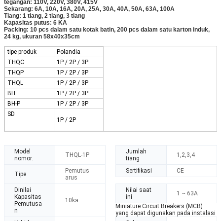
tegangan: 110V, 220V, 380V, 415V
Sekarang: 6A, 10A, 16A, 20A, 25A, 30A, 40A, 50A, 63A, 100A
Tiang: 1 tiang, 2 tiang, 3 tiang
Kapasitas putus: 6 KA
Packing: 10 pcs dalam satu kotak batin, 200 pcs dalam satu karton induk,
24 kg, ukuran 58x40x35cm
tipe produk
Polandia
THQC
1P / 2P / 3P
THQP
1P / 2P / 3P
THQL
1P / 2P / 3P
BH
1P / 2P / 3P
BH-P
1P / 2P / 3P
SD
1P / 2P
Model
Jumlah
THQL-1P
1,2,3,4
nomor.
tiang
Pemutus
Sertifikasi
CE
Tipe
arus
Dinilai
Nilai saat
1 ~ 63A
Kapasitas
ini
10ka
Pemutusa
Miniature Circuit Breakers (MCB)
n
yang dapat digunakan pada instalasi