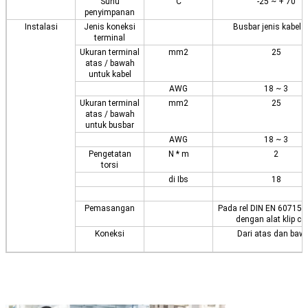
Suhu
C
-25 ~ + 70
penyimpanan
Instalasi
Jenis koneksi
Busbar jenis kabel /
terminal
Ukuran terminal
mm2
25
atas / bawah
untuk kabel
AWG
18 ~ 3
Ukuran terminal
mm2
25
atas / bawah
untuk busbar
AWG
18 ~ 3
Pengetatan
N * m
2
torsi
di Ibs
18
Pemasangan
Pada rel DIN EN 60715
dengan alat klip ce
Koneksi
Dari atas dan baw