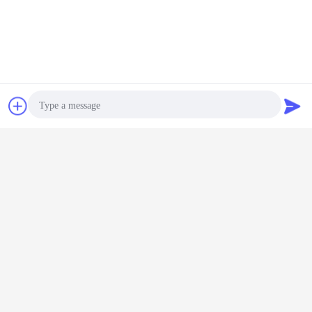
Obrolan
Quote request
suatu
Photo
Video Call
Audio Call
jenis industri pemutus sirkuit
pemutus sirkuit listrik
Tag:
,
,