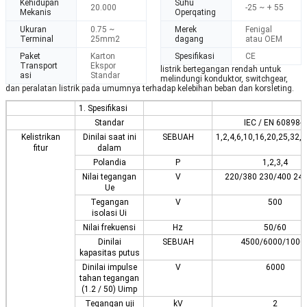
Kehidupan
Suhu
20.000
-25 ~ + 55
Mekanis
Operqating
Ukuran
0.75 ~
Merek
Fenigal
Terminal
25mm2
dagang
atau OEM
Paket
Karton
Spesifikasi
CE
Transport
Ekspor
listrik bertegangan rendah untuk
asi
Standar
melindungi konduktor, switchgear,
dan peralatan listrik pada umumnya terhadap kelebihan beban dan korsleting.
1. Spesifikasi
Standar
IEC / EN 60898-1
Kelistrikan
Dinilai saat ini
SEBUAH
1,2,4,6,10,16,20,25,32,
fitur
dalam
Polandia
P
1,2,3,4
Nilai tegangan
V
220/380 230/400 24
Ue
Tegangan
V
500
isolasi Ui
Nilai frekuensi
Hz
50/60
Dinilai
SEBUAH
4500/6000/1000
kapasitas putus
Dinilai impulse
V
6000
tahan tegangan
(1.2 / 50) Uimp
Tegangan uji
kV
2