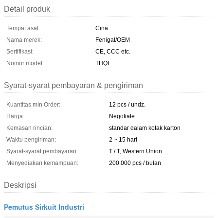
Detail produk
Tempat asal:
Cina
Nama merek:
Fenigal/OEM
Sertifikasi:
CE, CCC etc.
Nomor model:
THQL
Syarat-syarat pembayaran & pengiriman
Kuantitas min Order:
12 pcs / undz.
Harga:
Negotiate
Kemasan rincian:
standar dalam kotak karton
Waktu pengiriman:
2 ~ 15 hari
Syarat-syarat pembayaran:
T / T, Western Union
Menyediakan kemampuan:
200.000 pcs / bulan
Deskripsi
Pemutus Sirkuit Industri