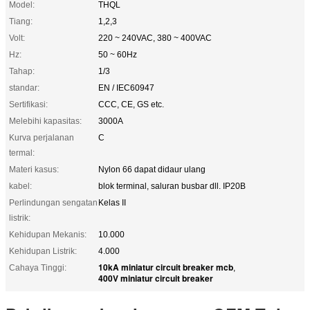
Model:
THQL
Tiang:
1,2,3
Volt:
220 ~ 240VAC, 380 ~ 400VAC
Hz:
50 ~ 60Hz
Tahap:
1/3
standar:
EN / IEC60947
Sertifikasi:
CCC, CE, GS etc.
Melebihi kapasitas:
3000A
Kurva perjalanan
C
termal:
Materi kasus:
Nylon 66 dapat didaur ulang
kabel:
blok terminal, saluran busbar dll. IP20B
Perlindungan sengatan
Kelas II
listrik:
Kehidupan Mekanis:
10.000
Kehidupan Listrik:
4.000
10kA miniatur circuit breaker mcb
Cahaya Tinggi:
,
400V miniatur circuit breaker