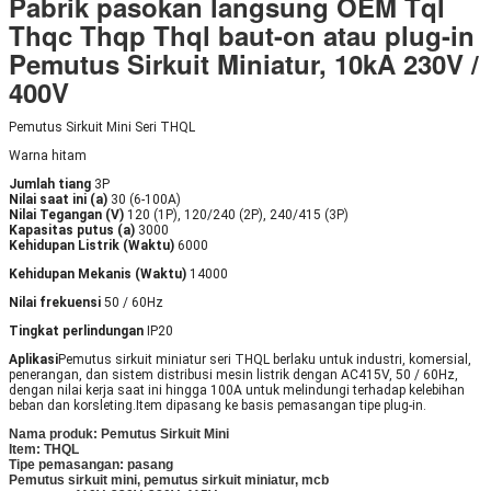
Pabrik pasokan langsung OEM Tql
Thqc Thqp Thql baut-on atau plug-in
Pemutus Sirkuit Miniatur, 10kA 230V /
400V
Pemutus Sirkuit Mini Seri THQL
Warna hitam
Jumlah tiang
3P
Nilai saat ini (a)
30 (6-100A)
Nilai Tegangan (V)
120 (1P), 120/240 (2P), 240/415 (3P)
Kapasitas putus (a)
3000
Kehidupan Listrik (Waktu)
6000
Kehidupan Mekanis (Waktu)
14000
Nilai frekuensi
50 / 60Hz
Tingkat perlindungan
IP20
Aplikasi
Pemutus sirkuit miniatur seri THQL berlaku untuk industri, komersial,
penerangan, dan sistem distribusi mesin listrik dengan AC415V, 50 / 60Hz,
dengan nilai kerja saat ini hingga 100A untuk melindungi terhadap kelebihan
beban dan korsleting.Item dipasang ke basis pemasangan tipe plug-in.
Nama produk: Pemutus Sirkuit Mini
Item: THQL
Tipe pemasangan: pasang
Pemutus sirkuit mini, pemutus sirkuit miniatur, mcb