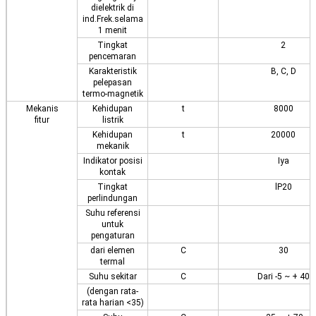
dielektrik di
ind.Frek.selama
1 menit
Tingkat
2
pencemaran
Karakteristik
B, C, D
pelepasan
termo-magnetik
Mekanis
Kehidupan
t
8000
fitur
listrik
Kehidupan
t
20000
mekanik
Indikator posisi
Iya
kontak
Tingkat
lP20
perlindungan
Suhu referensi
untuk
pengaturan
dari elemen
C
30
termal
Suhu sekitar
C
Dari -5 ~ + 40
(dengan rata-
rata harian <35)