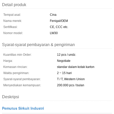
Detail produk
Tempat asal:
Cina
Nama merek:
Fenigal/OEM
Sertifikasi:
CE, CCC etc.
Nomor model:
LW30
Syarat-syarat pembayaran & pengiriman
Kuantitas min Order:
12 pcs / undz.
Harga:
Negotiate
Kemasan rincian:
standar dalam kotak karton
Waktu pengiriman:
2 ~ 15 hari
Syarat-syarat pembayaran:
T / T, Western Union
Menyediakan kemampuan:
200.000 pcs / bulan
Deskripsi
Pemutus Sirkuit Industri