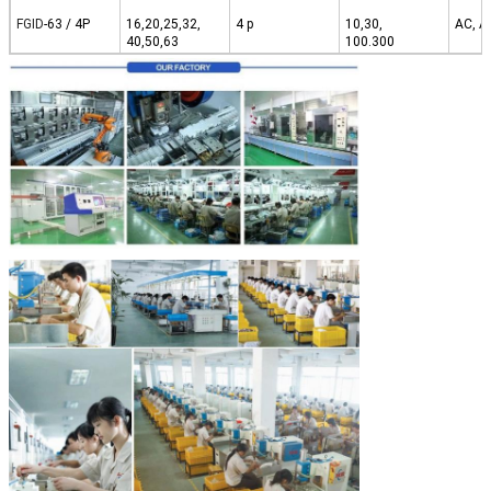
FGID
-63 / 4P
16,20,25,32,
4 p
10,30,
AC, A
40,50,63
100.300