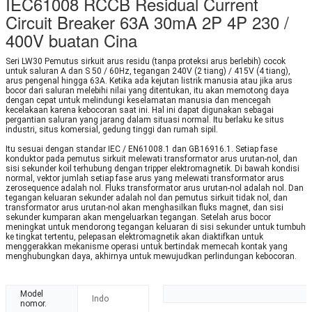
IEC61008 RCCB Residual Current
Circuit Breaker 63A 30mA 2P 4P 230 /
400V buatan Cina
Seri LW30 Pemutus sirkuit arus residu (tanpa proteksi arus berlebih) cocok
untuk saluran A dan S 50 / 60Hz, tegangan 240V (2 tiang) / 415V (4 tiang),
arus pengenal hingga 63A. Ketika ada kejutan listrik manusia atau jika arus
bocor dari saluran melebihi nilai yang ditentukan, itu akan memotong daya
dengan cepat untuk melindungi keselamatan manusia dan mencegah
kecelakaan karena kebocoran saat ini. Hal ini dapat digunakan sebagai
pergantian saluran yang jarang dalam situasi normal. Itu berlaku ke situs
industri, situs komersial, gedung tinggi dan rumah sipil.
Itu sesuai dengan standar IEC / EN61008.1 dan GB16916.1. Setiap fase
konduktor pada pemutus sirkuit melewati transformator arus urutan-nol, dan
sisi sekunder koil terhubung dengan tripper elektromagnetik. Di bawah kondisi
normal, vektor jumlah setiap fase arus yang melewati transformator arus
zerosequence adalah nol. Fluks transformator arus urutan-nol adalah nol. Dan
tegangan keluaran sekunder adalah nol dan pemutus sirkuit tidak nol, dan
transformator arus urutan-nol akan menghasilkan fluks magnet, dan sisi
sekunder kumparan akan mengeluarkan tegangan. Setelah arus bocor
meningkat untuk mendorong tegangan keluaran di sisi sekunder untuk tumbuh
ke tingkat tertentu, pelepasan elektromagnetik akan diaktifkan untuk
menggerakkan mekanisme operasi untuk bertindak memecah kontak yang
menghubungkan daya, akhirnya untuk mewujudkan perlindungan kebocoran.
Model
Indo
nomor.