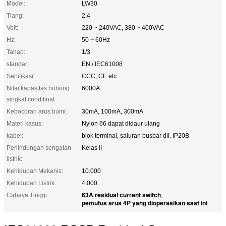
Model:
LW30
Tiang:
2,4
Volt:
220 ~ 240VAC, 380 ~ 400VAC
Hz:
50 ~ 60Hz
Tahap:
1/3
standar:
EN / IEC61008
Sertifikasi:
CCC, CE etc.
Nilai kapasitas hubung
6000A
singkat conditinal:
Kebocoran arus bumi:
30mA, 100mA, 300mA
Materi kasus:
Nylon 66 dapat didaur ulang
kabel:
blok terminal, saluran busbar dll. IP20B
Perlindungan sengatan
Kelas II
listrik:
Kehidupan Mekanis:
10.000
Kehidupan Listrik:
4.000
63A residual current switch
Cahaya Tinggi:
,
pemutus arus 4P yang dioperasikan saat ini