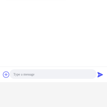
Obrolan
Quote request
suatu
Photo