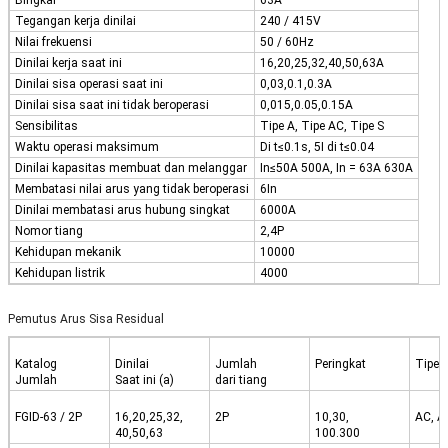
Tegangan kerja dinilai
240 / 415V
Nilai frekuensi
50 / 60Hz
Dinilai kerja saat ini
16,20,25,32,40,50,63A
Dinilai sisa operasi saat ini
0,03,0.1,0.3A
Dinilai sisa saat ini tidak beroperasi
0,015,0.05,0.15A
Sensibilitas
Tipe A, Tipe AC, Tipe S
Waktu operasi maksimum
Di t≤0.1s, 5I di t≤0.04
Dinilai kapasitas membuat dan melanggar
In≤50A 500A, In = 63A 630A
Membatasi nilai arus yang tidak beroperasi
6In
Dinilai membatasi arus hubung singkat
6000A
Nomor tiang
2,4P
Kehidupan mekanik
10000
Kehidupan listrik
4000
Pemutus Arus Sisa Residual
Katalog
Dinilai
Jumlah
Peringkat
Tipe
Jumlah
Saat ini (a)
dari tiang
FGID-63 / 2P
16,20,25,32,
2P
10,30,
AC, A
40,50,63
100.300