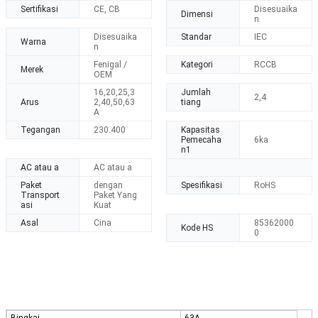
Sertifikasi
CE, CB
Disesuaika
Dimensi
n
Disesuaika
Standar
IEC
Warna
n
Fenigal /
Kategori
RCCB
Merek
OEM
16,20,25,3
Jumlah
2,4
Arus
2,40,50,63
tiang
A
Tegangan
230.400
Kapasitas
Pemecaha
6ka
n1
AC atau a
AC atau a
Paket
dengan
Spesifikasi
RoHS
Transport
Paket Yang
asi
Kuat
Asal
Cina
85362000
Kode HS
0
Bingkai
63A