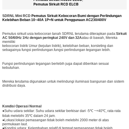
Pemutus Sirkuit RCD ELCB
SDRNL Mini RCD​
Pemutus Sirkuit Kebocoran Bumi dengan Perlindungan
Kelebihan Beban 10~40A 1P+N untuk Penggunaan AC230/400V
Pemutus sirkuit usia kebocoran tanah SDRNL terutama diterapkan pada:
Sirkuit
AC 50/60Hz 1Hz dengan peringkat 240V dan 32A
atau di bawah, Mereka
memiliki
kebocoran listrik Umur (kejutan listrik), kelebihan beban, korsleting dan
sebagainya fungsi perlindungan.fungsi perlindungan tegangan lebih.
Fungsi perlindungan tegangan berlebih juga dapat diberikan sesuai
kebutuhan.
Mereka terutama digunakan untuk melindungi iluminasi bangunan dan sistem
distribusi daya.
Kondisi Operasi Normal
●Suhu udara sekitar: Suhu udara sekitar berkisar dari -5℃ ~+40℃, rata-rata
tidak melebihi 35℃ dalam 24 jam.
●Lokasi:lokasi pemasangan tidak boleh melebihi 2000 meter di atas
permukaan laut.
●Kondisi udara: Kelembaban relatif di tempat pemasangan tidak boleh