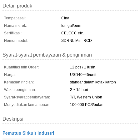
Detail produk
Tempat asal:
Cina
Nama merek:
fenigal/oem
Sertifikasi:
CE, CCC etc.
Nomor model:
SDRNL Mini RCD
Syarat-syarat pembayaran & pengiriman
Kuantitas min Order:
12 pcs / 1 lusin.
Harga:
USD40~45/unit
Kemasan rincian:
standar dalam kotak karton
Waktu pengiriman:
2 ~ 15 hari
Syarat-syarat pembayaran:
T/T, Western Union
Menyediakan kemampuan:
100.000 PCS/bulan
Deskripsi
Pemutus Sirkuit Industri