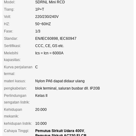
Model:
SDRNL Mini RCD
Tiang:
1P+T
Volt:
220/230/240V
HZ:
50~60HZ
Fase:
1/3
Standar:
EN/IEC60898, IEC60947
Sertifikasi:
CCC, CE, GS etc.
Melebihi
Ics = Icn = 6000A
kapasitas:
Kurva perjalanan
C
termal:
materi kasus:
Nylon PA6 dapat didaur ulang
pengkabelan:
blok terminal, saluran busbar dll. IP20B
Perlindungan
Kelas II
sengatan listrik:
Kehidupan
20.000
mekanik:
kehidupan listrik:
10.000
Pemutus Sirkuit Udara 400V
Cahaya Tinggi:
,
Pemutus Sirkuit AC230 ELCB
,