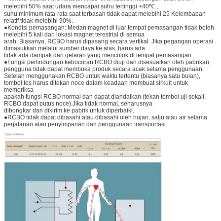
melebihi 50% saat udara mencapai suhu tertinggi +40℃ ,
suhu minimum rata-rata saat terbasah tidak dapat melebihi 25 Kelembaban
relatif tidak melebihi 90%.
●Kondisi pemasangan: Medan magnet di luar tempat pemasangan tidak boleh
melebihi 5 kali dari lokasi magnet terestrial di semua
arah. Biasanya, RCBO harus dipasang secara vertikal. Jika pegangan operasi
dimasukkan melalui sumber daya ke atas, harus ada
tidak ada dampak dan getaran yang mencolok di tempat pemasangan.
●Fungsi perlindungan kebocoran RCBO diuji dan disesuaikan oleh pabrikan,
pengguna tidak dapat membuka produk secara acak selama penggunaan.
Setelah menggunakan RCBO untuk waktu tertentu (biasanya satu bulan),
tombol tes harus ditekan noce dalam keadaan membuat sirkuit untuk
memeriksa
apakah fungsi RCBO normal dan dapat diandalkan (tekan tombol uji sekali,
RCBO dapat putus noce).Jika tidak normal, seharusnya
dibongkar dan dikirim ke pabrik untuk diperbaiki.
●RCBO tidak dapat dibasahi atau dibasahi oleh hujan, salju atau air selama
perjalanan atau penyimpanan dan penggunaan transportasi.